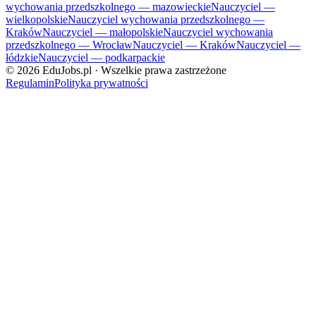
wychowania przedszkolnego — mazowieckie
Nauczyciel —
wielkopolskie
Nauczyciel wychowania przedszkolnego —
Kraków
Nauczyciel — małopolskie
Nauczyciel wychowania
przedszkolnego — Wrocław
Nauczyciel — Kraków
Nauczyciel —
łódzkie
Nauczyciel — podkarpackie
©
2026
EduJobs.pl · Wszelkie prawa zastrzeżone
Regulamin
Polityka prywatności