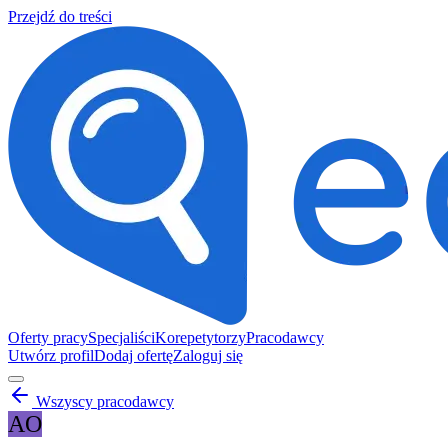
Przejdź do treści
Oferty pracy
Specjaliści
Korepetytorzy
Pracodawcy
Utwórz profil
Dodaj ofertę
Zaloguj się
Wszyscy pracodawcy
AO