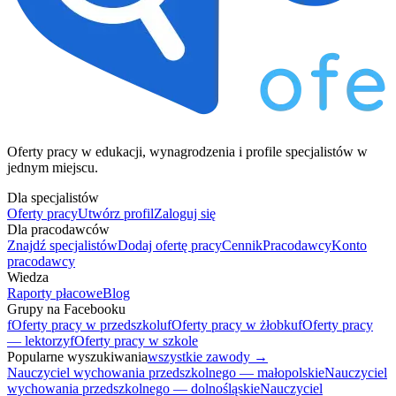
Oferty pracy w edukacji, wynagrodzenia i profile specjalistów w
jednym miejscu.
Dla specjalistów
Oferty pracy
Utwórz profil
Zaloguj się
Dla pracodawców
Znajdź specjalistów
Dodaj ofertę pracy
Cennik
Pracodawcy
Konto
pracodawcy
Wiedza
Raporty płacowe
Blog
Grupy na Facebooku
f
Oferty pracy w przedszkolu
f
Oferty pracy w żłobku
f
Oferty pracy
— lektorzy
f
Oferty pracy w szkole
Popularne wyszukiwania
wszystkie zawody →
Nauczyciel wychowania przedszkolnego — małopolskie
Nauczyciel
wychowania przedszkolnego — dolnośląskie
Nauczyciel