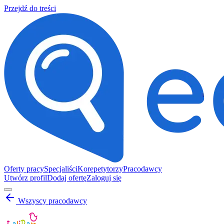
Przejdź do treści
Oferty pracy
Specjaliści
Korepetytorzy
Pracodawcy
Utwórz profil
Dodaj ofertę
Zaloguj się
Wszyscy pracodawcy