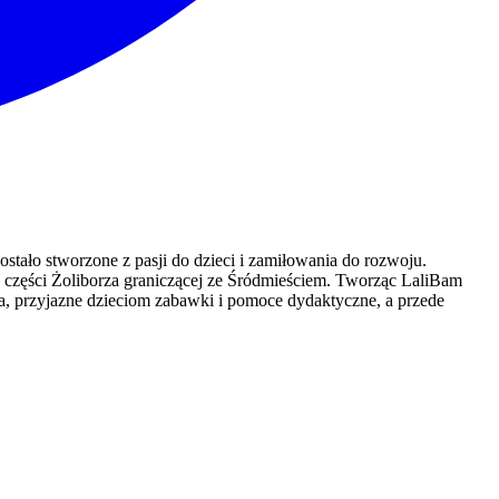
tało stworzone z pasji do dzieci i zamiłowania do rozwoju.
j części Żoliborza graniczącej ze Śródmieściem. Tworząc LaliBam
za, przyjazne dzieciom zabawki i pomoce dydaktyczne, a przede