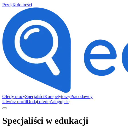
Przejdź do treści
Oferty pracy
Specjaliści
Korepetytorzy
Pracodawcy
Utwórz profil
Dodaj ofertę
Zaloguj się
Specjaliści w edukacji