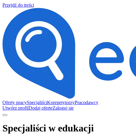
Przejdź do treści
Oferty pracy
Specjaliści
Korepetytorzy
Pracodawcy
Utwórz profil
Dodaj ofertę
Zaloguj się
Specjaliści w edukacji