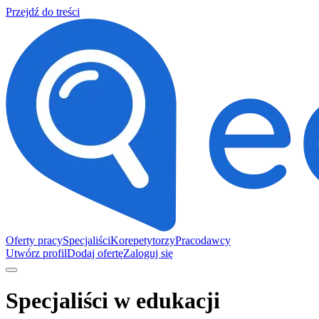
Przejdź do treści
Oferty pracy
Specjaliści
Korepetytorzy
Pracodawcy
Utwórz profil
Dodaj ofertę
Zaloguj się
Specjaliści w edukacji