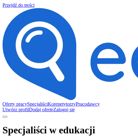
Przejdź do treści
Oferty pracy
Specjaliści
Korepetytorzy
Pracodawcy
Utwórz profil
Dodaj ofertę
Zaloguj się
Specjaliści w edukacji