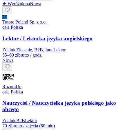
★ Wyróżniona
Nowa
TP
Tutore Poland Sp. z o.o.
cała Polska
Lektor / Lektorka języka angielskiego
Zdalnie
Zlecenie, B2B, Inne
Lektor
55–60 zł
brutto / godz.
Nowa
RozumUp
cała Polska
Nauczyciel / Nauczycielka języka polskiego jako
obcego
Zdalnie
B2B
Lektor
70 zł
brutto / zajęcia (60 min)