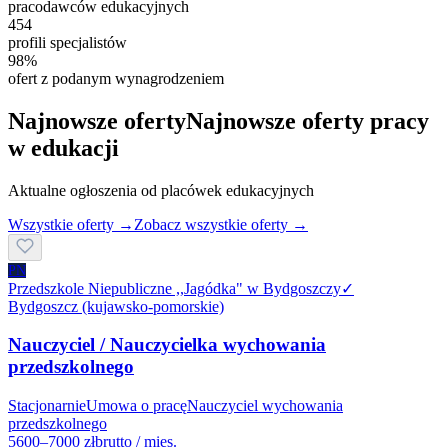
pracodawców edukacyjnych
454
profili specjalistów
98%
ofert z podanym wynagrodzeniem
Najnowsze oferty
Najnowsze oferty pracy
w edukacji
Aktualne ogłoszenia od placówek edukacyjnych
Wszystkie oferty →
Zobacz wszystkie oferty →
PN
Przedszkole Niepubliczne ,,Jagódka" w Bydgoszczy
✓
Bydgoszcz (kujawsko-pomorskie)
Nauczyciel / Nauczycielka wychowania
przedszkolnego
Stacjonarnie
Umowa o pracę
Nauczyciel wychowania
przedszkolnego
5600–7000 zł
brutto / mies.