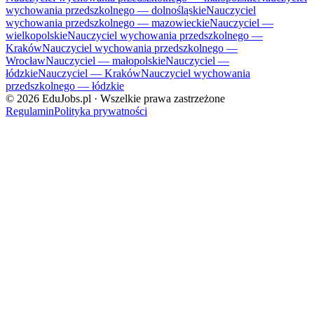
wychowania przedszkolnego — dolnośląskie
Nauczyciel
wychowania przedszkolnego — mazowieckie
Nauczyciel —
wielkopolskie
Nauczyciel wychowania przedszkolnego —
Kraków
Nauczyciel wychowania przedszkolnego —
Wrocław
Nauczyciel — małopolskie
Nauczyciel —
łódzkie
Nauczyciel — Kraków
Nauczyciel wychowania
przedszkolnego — łódzkie
©
2026
EduJobs.pl · Wszelkie prawa zastrzeżone
Regulamin
Polityka prywatności