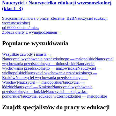
Nauczyciel / Nauczycielka edukacji wczesnoszkolnej
(klas 1–3)
Stacjonarnie
Umowa o pracę, Zlecenie, B2B
Nauczyciel edukacji
wczesnoszkolnej
od 6000 zł
netto / mies.
Zobacz oferty z wynagrodzeniem →
Popularne wyszukiwania
Wszystkie zawody i miasta →
Nauczyciel wychowania przedszkolnego — małopolskie
Nauczyciel
wychowania przedszkolnego — dolnośląskie
Nauczyciel
wychowania przedszkolnego — mazowieckie
Nauczyciel —
wielkopolskie
Nauczyciel wychowania przedszkolnego —
Kraków
Nauczyciel wychowania przedszkolnego —
Wrocław
Nauczyciel — małopolskie
Nauczyciel —
łódzkie
Nauczyciel — Kraków
Nauczyciel wychowania
przedszkolnego — łódzkie
Nauczyciel — kujawsko-
pomorskie
Nauczyciel edukacji wczesnoszkolnej — małopolskie
Znajdź specjalistów do pracy w edukacji