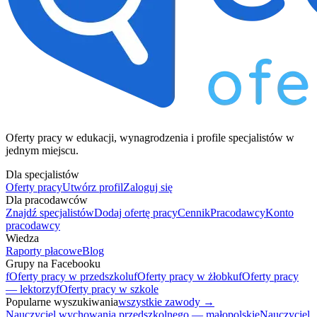
Oferty pracy w edukacji, wynagrodzenia i profile specjalistów w
jednym miejscu.
Dla specjalistów
Oferty pracy
Utwórz profil
Zaloguj się
Dla pracodawców
Znajdź specjalistów
Dodaj ofertę pracy
Cennik
Pracodawcy
Konto
pracodawcy
Wiedza
Raporty płacowe
Blog
Grupy na Facebooku
f
Oferty pracy w przedszkolu
f
Oferty pracy w żłobku
f
Oferty pracy
— lektorzy
f
Oferty pracy w szkole
Popularne wyszukiwania
wszystkie zawody →
Nauczyciel wychowania przedszkolnego — małopolskie
Nauczyciel