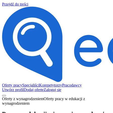
Przejdź do treści
Oferty pracy
Specjaliści
Korepetytorzy
Pracodawcy
Utwórz profil
Dodaj ofertę
Zaloguj się
Oferty z wynagrodzeniem
Oferty pracy w edukacji z
wynagrodzeniem