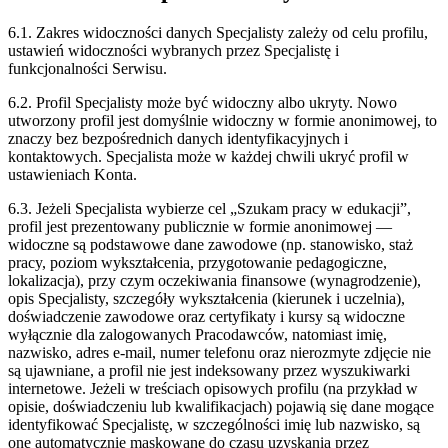
6.1. Zakres widoczności danych Specjalisty zależy od celu profilu,
ustawień widoczności wybranych przez Specjalistę i
funkcjonalności Serwisu.
6.2. Profil Specjalisty może być widoczny albo ukryty. Nowo
utworzony profil jest domyślnie widoczny w formie anonimowej, to
znaczy bez bezpośrednich danych identyfikacyjnych i
kontaktowych. Specjalista może w każdej chwili ukryć profil w
ustawieniach Konta.
6.3. Jeżeli Specjalista wybierze cel „Szukam pracy w edukacji”,
profil jest prezentowany publicznie w formie anonimowej —
widoczne są podstawowe dane zawodowe (np. stanowisko, staż
pracy, poziom wykształcenia, przygotowanie pedagogiczne,
lokalizacja), przy czym oczekiwania finansowe (wynagrodzenie),
opis Specjalisty, szczegóły wykształcenia (kierunek i uczelnia),
doświadczenie zawodowe oraz certyfikaty i kursy są widoczne
wyłącznie dla zalogowanych Pracodawców, natomiast imię,
nazwisko, adres e-mail, numer telefonu oraz nierozmyte zdjęcie nie
są ujawniane, a profil nie jest indeksowany przez wyszukiwarki
internetowe. Jeżeli w treściach opisowych profilu (na przykład w
opisie, doświadczeniu lub kwalifikacjach) pojawią się dane mogące
identyfikować Specjalistę, w szczególności imię lub nazwisko, są
one automatycznie maskowane do czasu uzyskania przez