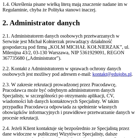
1.4. Określenia pisane wielką literą mają znaczenie nadane im w
Regulaminie, chyba że Polityka stanowi inaczej.
2. Administrator danych
2.1. Administratorem danych osobowych przetwarzanych w
Serwisie jest Michał Kołnierzak prowadzący działalność
gospodarczą pod firmą „KOLM MICHAŁ KOŁNIERZAK”, ul.
Milenijna 43/2, 03-130 Warszawa, NIP 5361929091, REGON
367735680 („Administrator”).
2.2. Kontakt z Administratorem w sprawach ochrony danych
osobowych jest możliwy pod adresem e-mail:
kontakt@edujobs.pl
.
2.3. W zakresie rekrutacji prowadzonej przez Pracodawcę,
Pracodawca może być odrębnym administratorem danych
Specjalisty, w szczególności po otrzymaniu aplikacji, CV,
wiadomości lub danych kontaktowych Specjalisty. W takim
przypadku Pracodawca odpowiada za spełnienie własnych
obowiązków informacyjnych i prawidłowe przetwarzanie danych w
procesie rekrutacji.
2.4. Jeżeli Klient kontaktuje się bezpośrednio ze Specjalistą przez
dane widoczne w publicznej Wizytówce Specjalisty, dalsze