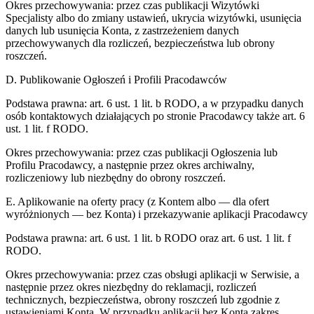
Okres przechowywania:
przez czas publikacji Wizytówki
Specjalisty albo do zmiany ustawień, ukrycia wizytówki, usunięcia
danych lub usunięcia Konta, z zastrzeżeniem danych
przechowywanych dla rozliczeń, bezpieczeństwa lub obrony
roszczeń.
D. Publikowanie Ogłoszeń i Profili Pracodawców
Podstawa prawna:
art. 6 ust. 1 lit. b RODO, a w przypadku danych
osób kontaktowych działających po stronie Pracodawcy także art. 6
ust. 1 lit. f RODO.
Okres przechowywania:
przez czas publikacji Ogłoszenia lub
Profilu Pracodawcy, a następnie przez okres archiwalny,
rozliczeniowy lub niezbędny do obrony roszczeń.
E. Aplikowanie na oferty pracy (z Kontem albo — dla ofert
wyróżnionych — bez Konta) i przekazywanie aplikacji Pracodawcy
Podstawa prawna:
art. 6 ust. 1 lit. b RODO oraz art. 6 ust. 1 lit. f
RODO.
Okres przechowywania:
przez czas obsługi aplikacji w Serwisie, a
następnie przez okres niezbędny do reklamacji, rozliczeń
technicznych, bezpieczeństwa, obrony roszczeń lub zgodnie z
ustawieniami Konta. W przypadku aplikacji bez Konta zakres