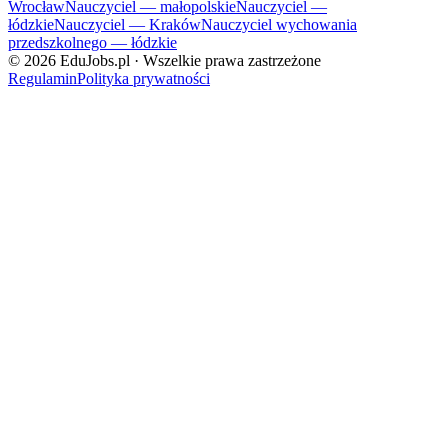
Wrocław
Nauczyciel — małopolskie
Nauczyciel —
łódzkie
Nauczyciel — Kraków
Nauczyciel wychowania
przedszkolnego — łódzkie
©
2026
EduJobs.pl · Wszelkie prawa zastrzeżone
Regulamin
Polityka prywatności