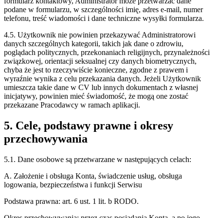
formularz kontaktowy, Administrator może przetwarzać dane
podane w formularzu, w szczególności imię, adres e-mail, numer
telefonu, treść wiadomości i dane techniczne wysyłki formularza.
4.5. Użytkownik nie powinien przekazywać Administratorowi
danych szczególnych kategorii, takich jak dane o zdrowiu,
poglądach politycznych, przekonaniach religijnych, przynależności
związkowej, orientacji seksualnej czy danych biometrycznych,
chyba że jest to rzeczywiście konieczne, zgodne z prawem i
wyraźnie wynika z celu przekazania danych. Jeżeli Użytkownik
umieszcza takie dane w CV lub innych dokumentach z własnej
inicjatywy, powinien mieć świadomość, że mogą one zostać
przekazane Pracodawcy w ramach aplikacji.
5. Cele, podstawy prawne i okresy
przechowywania
5.1. Dane osobowe są przetwarzane w następujących celach:
A. Założenie i obsługa Konta, świadczenie usług, obsługa
logowania, bezpieczeństwa i funkcji Serwisu
Podstawa prawna:
art. 6 ust. 1 lit. b RODO.
Okres przechowywania:
przez czas posiadania Konta, a po jego