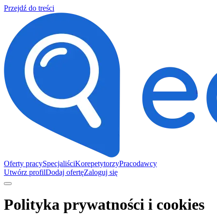
Przejdź do treści
Oferty pracy
Specjaliści
Korepetytorzy
Pracodawcy
Utwórz profil
Dodaj ofertę
Zaloguj się
Polityka prywatności i cookies