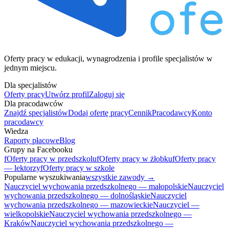
Oferty pracy w edukacji, wynagrodzenia i profile specjalistów w
jednym miejscu.
Dla specjalistów
Oferty pracy
Utwórz profil
Zaloguj się
Dla pracodawców
Znajdź specjalistów
Dodaj ofertę pracy
Cennik
Pracodawcy
Konto
pracodawcy
Wiedza
Raporty płacowe
Blog
Grupy na Facebooku
f
Oferty pracy w przedszkolu
f
Oferty pracy w żłobku
f
Oferty pracy
— lektorzy
f
Oferty pracy w szkole
Popularne wyszukiwania
wszystkie zawody →
Nauczyciel wychowania przedszkolnego — małopolskie
Nauczyciel
wychowania przedszkolnego — dolnośląskie
Nauczyciel
wychowania przedszkolnego — mazowieckie
Nauczyciel —
wielkopolskie
Nauczyciel wychowania przedszkolnego —
Kraków
Nauczyciel wychowania przedszkolnego —