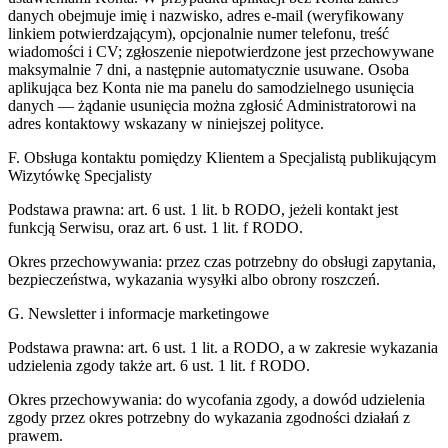
danych obejmuje imię i nazwisko, adres e-mail (weryfikowany
linkiem potwierdzającym), opcjonalnie numer telefonu, treść
wiadomości i CV; zgłoszenie niepotwierdzone jest przechowywane
maksymalnie 7 dni, a następnie automatycznie usuwane. Osoba
aplikująca bez Konta nie ma panelu do samodzielnego usunięcia
danych — żądanie usunięcia można zgłosić Administratorowi na
adres kontaktowy wskazany w niniejszej polityce.
F. Obsługa kontaktu pomiędzy Klientem a Specjalistą publikującym
Wizytówkę Specjalisty
Podstawa prawna:
art. 6 ust. 1 lit. b RODO, jeżeli kontakt jest
funkcją Serwisu, oraz art. 6 ust. 1 lit. f RODO.
Okres przechowywania:
przez czas potrzebny do obsługi zapytania,
bezpieczeństwa, wykazania wysyłki albo obrony roszczeń.
G. Newsletter i informacje marketingowe
Podstawa prawna:
art. 6 ust. 1 lit. a RODO, a w zakresie wykazania
udzielenia zgody także art. 6 ust. 1 lit. f RODO.
Okres przechowywania:
do wycofania zgody, a dowód udzielenia
zgody przez okres potrzebny do wykazania zgodności działań z
prawem.