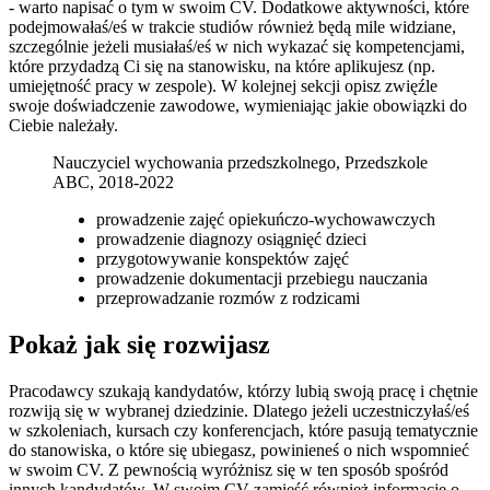
- warto napisać o tym w swoim CV. Dodatkowe aktywności, które
podejmowałaś/eś w trakcie studiów również będą mile widziane,
szczególnie jeżeli musiałaś/eś w nich wykazać się kompetencjami,
które przydadzą Ci się na stanowisku, na które aplikujesz (np.
umiejętność pracy w zespole). W kolejnej sekcji opisz zwięźle
swoje doświadczenie zawodowe, wymieniając jakie obowiązki do
Ciebie należały.
Nauczyciel wychowania przedszkolnego, Przedszkole
ABC, 2018-2022
prowadzenie zajęć opiekuńczo-wychowawczych
prowadzenie diagnozy osiągnięć dzieci
przygotowywanie konspektów zajęć
prowadzenie dokumentacji przebiegu nauczania
przeprowadzanie rozmów z rodzicami
Pokaż jak się rozwijasz
Pracodawcy szukają kandydatów, którzy lubią swoją pracę i chętnie
rozwiją się w wybranej dziedzinie. Dlatego jeżeli uczestniczyłaś/eś
w szkoleniach, kursach czy konferencjach, które pasują tematycznie
do stanowiska, o które się ubiegasz, powinieneś o nich wspomnieć
w swoim CV. Z pewnością wyróżnisz się w ten sposób spośród
innych kandydatów. W swoim CV zamieść również informację o