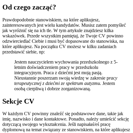
Od czego zacząć?
Prawdopodobnie stanowiskiem, na które aplikujesz,
zainteresowanych jest wielu kandydatów. Musisz zatem pomyśleć
jak wyróżnić się na ich tle. W tym artykule znajdziesz kilka
wskazówek. Przede wszystkim pamiętaj, że Twoje CV powinno
odzwierciedlać Ciebie i musi być dopasowane do stanowiska, na
które aplikujesz. Na początku CV możesz w kilku zadaniach
przedstawić siebie, np:
Jestem nauczycielem wychowania przedszkolnego z 5-
letnim doświadczeniem pracy w przedszkolu
integracyjnym. Praca z dziećmi jest moją pasją.
Nieustannie poszerzam swoją wiedzę w zakresie p
racy
terapeutycznej z dziećmi ze spektrum autyzmu.
Jestem
osobą cierpliwą i dobrze zorganizowaną.
Sekcje CV
W każdym CV powinny znaleźć się podstawowe dane, takie jak
imię, nazwisko i dane kontaktowe. Ponadto, należy umieścić sekcję
dotyczącą swojego wykształcenia. Jeśli napisałaś/eś pracę
dyplomową na temat związany ze stanowiskiem, na które aplikujesz