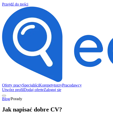
Przejdź do treści
Oferty pracy
Specjaliści
Korepetytorzy
Pracodawcy
Utwórz profil
Dodaj ofertę
Zaloguj się
Blog
/
Porady
Jak napisać dobre CV?