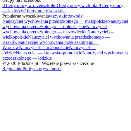
Grupy na Facebooku
f
Oferty pracy w przedszkolu
f
Oferty pracy w żłobku
f
Oferty pracy
— lektorzy
f
Oferty pracy w szkole
Popularne wyszukiwania
wszystkie zawody →
Nauczyciel wychowania przedszkolnego — małopolskie
Nauczyciel
wychowania przedszkolnego — dolnośląskie
Nauczyciel
wychowania przedszkolnego — mazowieckie
Nauczyciel —
wielkopolskie
Nauczyciel wychowania przedszkolnego —
Kraków
Nauczyciel wychowania przedszkolnego —
Wrocław
Nauczyciel — małopolskie
Nauczyciel —
łódzkie
Nauczyciel — kujawsko-pomorskie
Nauczyciel wychowania
przedszkolnego — łódzkie
©
2026
EduJobs.pl · Wszelkie prawa zastrzeżone
Regulamin
Polityka prywatności