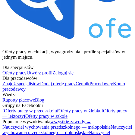
Oferty pracy w edukacji, wynagrodzenia i profile specjalistów w
jednym miejscu.
Dla specjalistów
Oferty pracy
Utwórz profil
Zaloguj się
Dla pracodawców
Znajdź specjalistów
Dodaj ofertę pracy
Cennik
Pracodawcy
Konto
pracodawcy
Wiedza
Raporty płacowe
Blog
Grupy na Facebooku
f
Oferty pracy w przedszkolu
f
Oferty pracy w żłobku
f
Oferty pracy
— lektorzy
f
Oferty pracy w szkole
Popularne wyszukiwania
wszystkie zawody →
Nauczyciel wychowania przedszkolnego — małopolskie
Nauczyciel
wychowania przedszkolnego — dolnośląskie
Nauczyciel