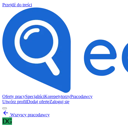
Przejdź do treści
Oferty pracy
Specjaliści
Korepetytorzy
Pracodawcy
Utwórz profil
Dodaj ofertę
Zaloguj się
Wszyscy pracodawcy
DG