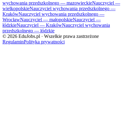
wychowania przedszkolnego — mazowieckie
Nauczyciel —
wielkopolskie
Nauczyciel wychowania przedszkolnego —
Kraków
Nauczyciel wychowania przedszkolnego —
Wrocław
Nauczyciel — małopolskie
Nauczyciel —
łódzkie
Nauczyciel — Kraków
Nauczyciel wychowania
przedszkolnego — łódzkie
©
2026
EduJobs.pl · Wszelkie prawa zastrzeżone
Regulamin
Polityka prywatności