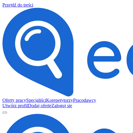
Przejdź do treści
Oferty pracy
Specjaliści
Korepetytorzy
Pracodawcy
Utwórz profil
Dodaj ofertę
Zaloguj się