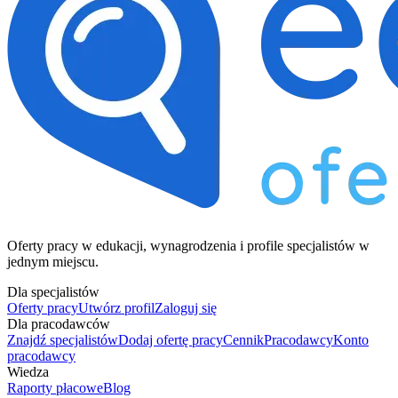
Oferty pracy w edukacji, wynagrodzenia i profile specjalistów w
jednym miejscu.
Dla specjalistów
Oferty pracy
Utwórz profil
Zaloguj się
Dla pracodawców
Znajdź specjalistów
Dodaj ofertę pracy
Cennik
Pracodawcy
Konto
pracodawcy
Wiedza
Raporty płacowe
Blog