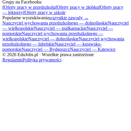
Grupy na Facebooku
f
Oferty pracy w przedszkolu
f
Oferty pracy w żłobku
f
Oferty pracy
— lektorzy
f
Oferty pracy w szkole
Popularne wyszukiwania
wszystkie zawody →
Nauczyciel wychowania przedszkolnego — dolnośląskie
Nauczyciel
— wielkopolskie
Nauczyciel — podkarpackie
Nauczyciel —
pomorskie
Nauczyciel wychowania przedszkolnego —
wielkopolskie
Nauczyciel — dolnośląskie
Nauczyciel wychowania
przedszkolnego — lubelskie
Nauczyciel — kujawsko-
pomorskie
Nauczyciel — Bydgoszcz
Nauczyciel — Katowice
©
2026
EduJobs.pl · Wszelkie prawa zastrzeżone
Regulamin
Polityka prywatności