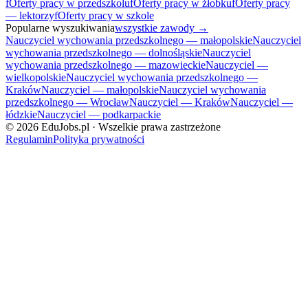
f
Oferty pracy w przedszkolu
f
Oferty pracy w żłobku
f
Oferty pracy
— lektorzy
f
Oferty pracy w szkole
Popularne wyszukiwania
wszystkie zawody →
Nauczyciel wychowania przedszkolnego — małopolskie
Nauczyciel
wychowania przedszkolnego — dolnośląskie
Nauczyciel
wychowania przedszkolnego — mazowieckie
Nauczyciel —
wielkopolskie
Nauczyciel wychowania przedszkolnego —
Kraków
Nauczyciel — małopolskie
Nauczyciel wychowania
przedszkolnego — Wrocław
Nauczyciel — Kraków
Nauczyciel —
łódzkie
Nauczyciel — podkarpackie
©
2026
EduJobs.pl · Wszelkie prawa zastrzeżone
Regulamin
Polityka prywatności