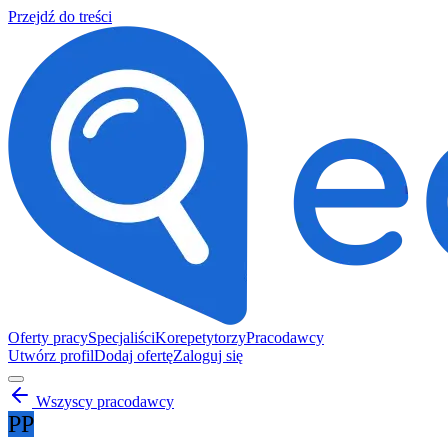
Przejdź do treści
Oferty pracy
Specjaliści
Korepetytorzy
Pracodawcy
Utwórz profil
Dodaj ofertę
Zaloguj się
Wszyscy pracodawcy
PP