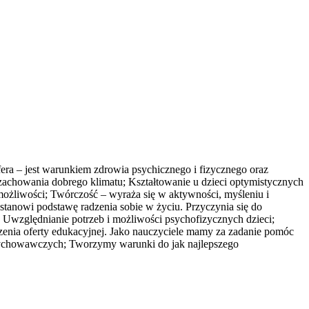
fera – jest warunkiem zdrowia psychicznego i fizycznego oraz
achowania dobrego klimatu; Kształtowanie u dzieci optymistycznych
 możliwości; Twórczość – wyraża się w aktywności, myśleniu i
tanowi podstawę radzenia sobie w życiu. Przyczynia się do
Uwzględnianie potrzeb i możliwości psychofizycznych dzieci;
enia oferty edukacyjnej. Jako nauczyciele mamy za zadanie pomóc
ń wychowawczych; Tworzymy warunki do jak najlepszego