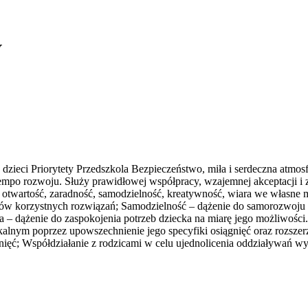
V
dzieci Priorytety Przedszkola Bezpieczeństwo, miła i serdeczna atmos
mpo rozwoju. Służy prawidłowej współpracy, wzajemnej akceptacji i z
ć, otwartość, zaradność, samodzielność, kreatywność, wiara we własne
ów korzystnych rozwiązań; Samodzielność – dążenie do samorozwoju s
ążenie do zaspokojenia potrzeb dziecka na miarę jego możliwości. 
nym poprzez upowszechnienie jego specyfiki osiągnięć oraz rozszerz
ągnięć; Współdziałanie z rodzicami w celu ujednolicenia oddziaływa