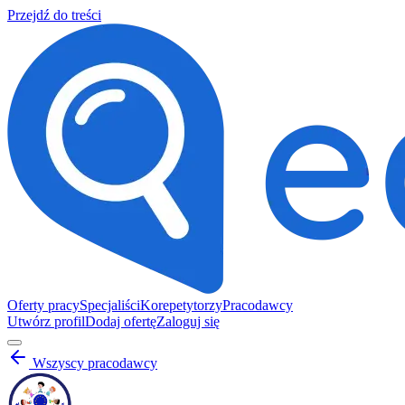
Przejdź do treści
Oferty pracy
Specjaliści
Korepetytorzy
Pracodawcy
Utwórz profil
Dodaj ofertę
Zaloguj się
Wszyscy pracodawcy