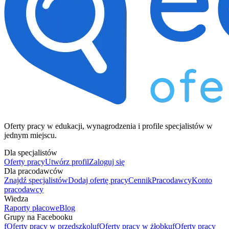
Oferty pracy w edukacji, wynagrodzenia i profile specjalistów w
jednym miejscu.
Dla specjalistów
Oferty pracy
Utwórz profil
Zaloguj się
Dla pracodawców
Znajdź specjalistów
Dodaj ofertę pracy
Cennik
Pracodawcy
Konto
pracodawcy
Wiedza
Raporty płacowe
Blog
Grupy na Facebooku
f
Oferty pracy w przedszkolu
f
Oferty pracy w żłobku
f
Oferty pracy