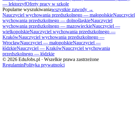
— lektorzy
f
Oferty pracy w szkole
Popularne wyszukiwania
wszystkie zawody →
Nauczyciel wychowania przedszkolnego — małopolskie
Nauczyciel
wychowania przedszkolnego — dolnośląskie
Nauczyciel
wychowania przedszkolnego — mazowieckie
Nauczyciel —
wielkopolskie
Nauczyciel wychowania przedszkolnego —
Kraków
Nauczyciel wychowania przedszkolnego —
Wrocław
Nauczyciel — małopolskie
Nauczyciel —
łódzkie
Nauczyciel — Kraków
Nauczyciel wychowania
przedszkolnego — łódzkie
©
2026
EduJobs.pl · Wszelkie prawa zastrzeżone
Regulamin
Polityka prywatności