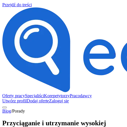
Przejdź do treści
Oferty pracy
Specjaliści
Korepetytorzy
Pracodawcy
Utwórz profil
Dodaj ofertę
Zaloguj się
Blog
/
Porady
Przyciąganie i utrzymanie wysokiej